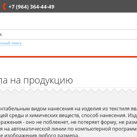
Минимальная сумма заказа 50 000 рублей
+7 (964) 364-44-49
нный поиск
па на продукцию
нтабельным видом нанесения на изделия из текстиля я
ей среды и химических веществ, способ нанесения. Изд
ажения - оно не поблекнет, не потеряет форму, не разм
я на автоматической линии по компьютерной программ
е изображения любого размера.