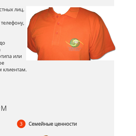
стных лиц.
 телефону,
до
а
отипа или
ое
м клиентам.
ем
3
Семейные ценности