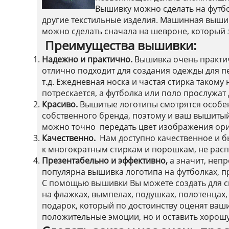
Вышивку можно сделать на футбо
другие текстильные изделия. Машинная вышивк
можно сделать сначала на шевроне, который 
Преимущества вышивки:
Надежно и практично.
Вышивка очень практич
отлично подходит для создания одежды для п
т.д. Ежедневная носка и частая стирка таком
потрескается, а футболка или поло прослужат
Красиво.
Вышитые логотипы смотрятся особе
собственного бренда, поэтому и ваш вышитый
можно точно передать цвет изображения ори
Качественно.
Нам доступно качественное и 
к многократным стиркам и порошкам, не расп
Презентабельно и эффективно,
а значит, неп
популярна вышивка логотипа на футболках, пр
С помощью вышивки Вы можете создать для 
на флажках, вымпелах, подушках, полотенцах,
подарок, который по достоинству оценят ваш
положительные эмоции, но и оставить хорошу