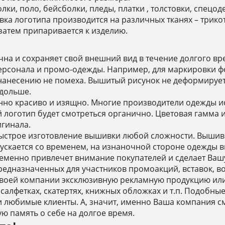
лки, поло, бейсболки, пледы, платки , толстовки, спец
а логотипа производится на различных тканях – трикота
затем припаривается к изделию.
на и сохраняет свой внешний вид в течение долгого в
ерсонала и промо-одежды. Например, для маркировки фо
у нанесению не помеха. Вышитый рисунок не деформирует
 дольше.
нно красиво и изящно. Многие производители одежды и
 логотип будет смотреться органично. Цветовая гамма 
гинала.
быстрое изготовление вышивки любой сложности. Вышив
ускается со временем, на изнаночной стороне одежды в
ременно привлечет внимание покупателей и сделает Ваш
едназначенных для участников промоакций, вставок, во
своей компании эксклюзивную рекламную продукцию ил
 салфетках, скатертях, книжных обложках и т.п. Подобны
и любимые клиенты. А, значит, именно Ваша компания с
ю память о себе на долгое время.