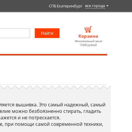
все
города
СПБ
Екатеринбург
Найти
Корзина
Минимальный заказ
15000 рублей
вляется вышивка. Это самый надежный, самый
елие можно безбоязненно стирать, гладить
ажется и не потрескается.
е, при помощи самой современной техники,