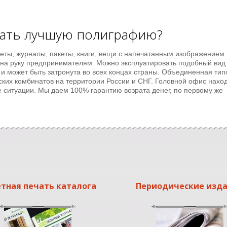
тать лучшую полиграфию?
еты, журналы, пакеты, книги, вещи с напечатанным изображением и
 на руку предпринимателям. Можно эксплуатировать подобный вид
 и может быть затронута во всех концах страны. Объединенная ти
ких комбинатов на территории России и СНГ. Головной офис наход
е ситуации. Мы даем 100% гарантию возрата денег, по первому же
тная печать каталога
Периодические изд