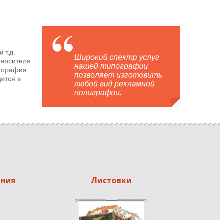
 т.д.
Широкий спектр услуг
 носителя
нашей типографии
пография
позволяет изготовить
ится в
любой вид рекламной
полиграфии.
ания
Листовки