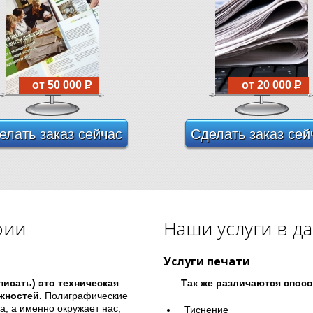
от 50 000
P
от 20 000
P
елать заказ сейчас
Сделать заказ сей
фии
Наши услуги в д
Услуги печати
писать) это техническая
Так же различаются спосо
жностей.
Полиграфические
а, а именно окружает нас,
Тиснение