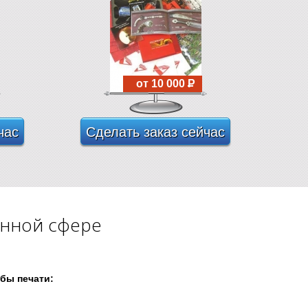
от 10 000
P
час
Сделать заказ сейчас
анной сфере
бы печати: