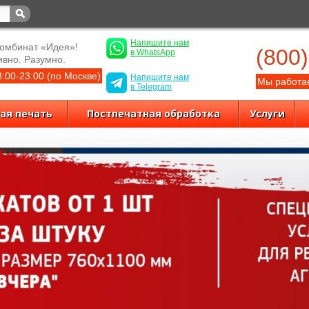
Напишите нам
омбинат «Идея»!
(800
в WhatsApp
вно. Разумно.
:00-23:00 (по Москве)
Напишите нам
Мы работае
в Telegram
ая печать
Постпечатная обработка
Услуги