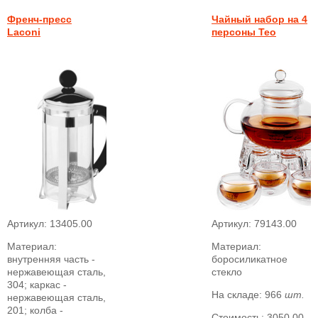
Френч-пресс
Чайный набор на 4
Laconi
персоны Teo
Артикул:
13405.00
Артикул:
79143.00
Материал:
Материал:
внутренняя часть -
боросиликатное
нержавеющая сталь,
стекло
304; каркас -
На складе:
966
шт.
нержавеющая сталь,
201; колба -
Стоимость:
3050.00