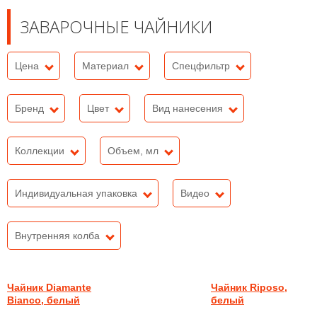
ЗАВАРОЧНЫЕ ЧАЙНИКИ
Цена
Материал
Спецфильтр
Бренд
Цвет
Вид нанесения
Коллекции
Объем, мл
Индивидуальная упаковка
Видео
Внутренняя колба
Чайник Diamante
Чайник Riposo,
Bianco, белый
белый