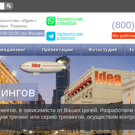
Напишите нам
агентства «Идея»!
(800
в WhatsApp
вно. Разумно.
:00-23:00 (по Москве)
Напишите нам
Мы работае
в Telegram
чендайзинг
Презентации
Фотостудия
Ev
нингов
ингов, в зависимости от Ваших целей. Разработаем
дем тренинг или серию тренингов, осуществим контр