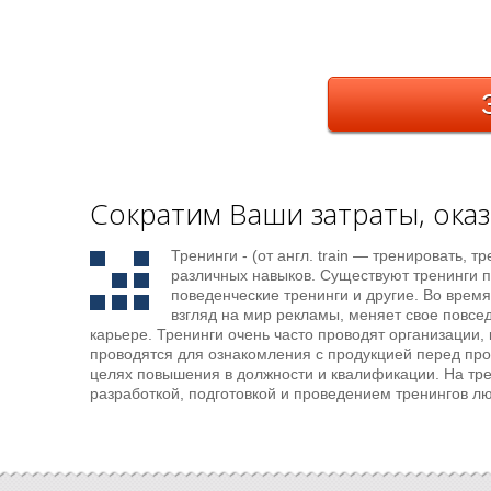
Сократим Ваши затраты, оказ
Тренинги - (от англ. train — тренировать, 
различных навыков. Существуют тренинги п
поведенческие тренинги и другие. Во врем
взгляд на мир рекламы, меняет свое повсед
карьере. Тренинги очень часто проводят организации,
проводятся для ознакомления с продукцией перед про
целях повышения в должности и квалификации. На тре
разработкой, подготовкой и проведением тренингов л