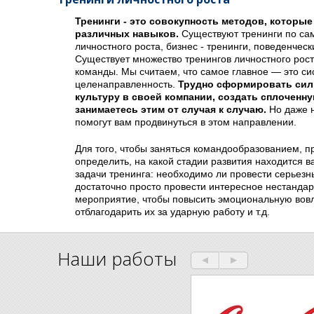
Тренинги
- это совокупность методов, которы
различных навыков.
Существуют тренинги по са
личностного роста, бизнес - тренинги, поведенческ
Существует множество тренингов личностного рос
команды. Мы считаем, что самое главное — это си
целенаправленность.
Трудно сформировать си
культуру в своей компании, создать сплоченну
занимаетесь этим от случая к случаю.
Но даже н
помогут вам продвинуться в этом направлении.
Для того, чтобы заняться командообразованием, 
определить, на какой стадии развития находится в
задачи тренинга: необходимо ли провести серьезны
достаточно просто провести интересное нестанда
мероприятие, чтобы повысить эмоциональную вовл
отблагодарить их за ударную работу и т.д.
Наши работы