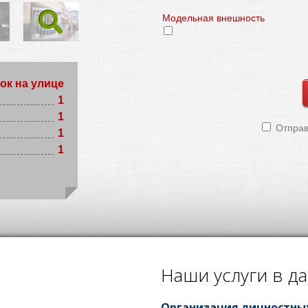
Модельная внешность
ок на улице
1
1
Отправи
1
1
Наши услуги в д
Организация личностны