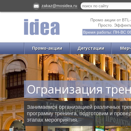
zakaz@mosidea.ru
Промо акции от BTL-
Просто. Эффекти
Время работы: ПН-ВС 08
Промо-акции
Дегустации
Мер
Огранизация тре
Занимаемся организацией различных трен
программу тренинга, подготовим и прове
этапах мероприятия.