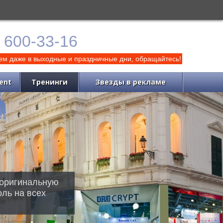
) 600-33-16
м даже в выходные и праздничные дни, обращайтесь!
ent
Тренинги
Звезды в рекламе
 оригинальную
оль на всех