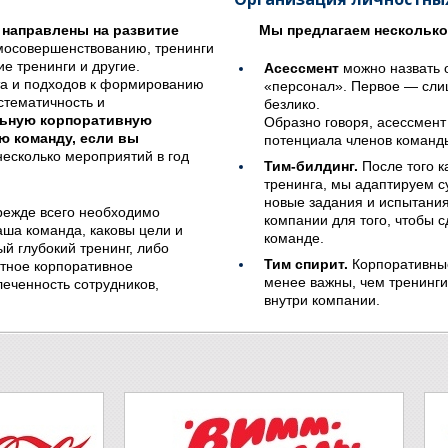
е направлены на развитие
Мы предлагаем несколько
мосовершенствованию, тренинги
ие тренинги и другие.
Асессмент
можно назвать 
та и подходов к формированию
«персонал». Первое — сли
стематичность и
безлико.
льную корпоративную
Образно говоря, асессмент
ю команду, если вы
потенциала членов команд
есколько мероприятий в год
Тим-билдинг.
После того к
тренинга, мы адаптируем 
новые задания и испытания
прежде всего необходимо
компании для того, чтобы с
аша команда, каковы цели и
команде.
й глубокий тренинг, либо
Тим спирит.
Корпоративные
ртное корпоративное
менее важны, чем тренинг
еченность сотрудников,
внутри компании.