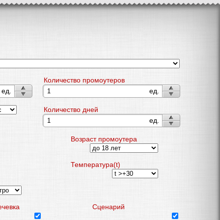
Количество промоутеров
на точке
ед.
ед.
Количество дней
ед.
Возраст промоутера
Температура(t)
ечевка
Сценарий