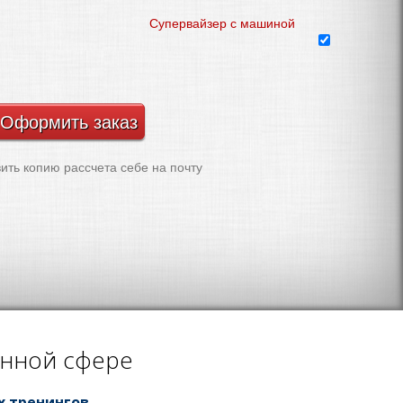
Супервайзер с машиной
ть копию рассчета себе на почту
анной сфере
х тренингов