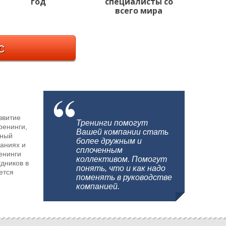
год
специалисты со
всего мира
с
звитие
Тренинги помогут
ренинги,
Вашей компании стать
чный
более дружным и
наниях и
сплоченным
енинги
коллективом. Помогут
дников в
понять, что и как надо
ется
поменять в руководстве
компанией.