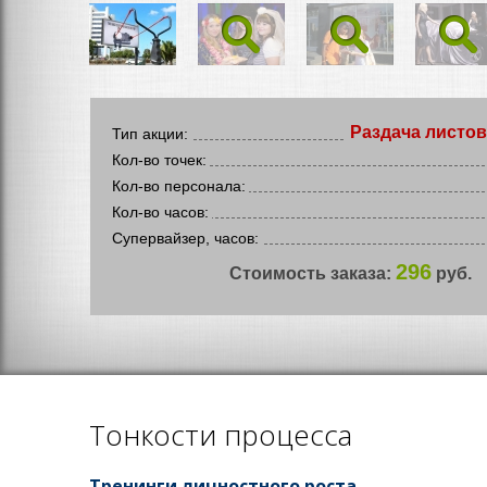
Раздача листов
Тип акции:
Кол-во точек:
Кол-во персонала:
Кол-во часов:
Супервайзер, часов:
296
Стоимость заказа:
руб.
Тонкости процесса
Тренинги личностного роста