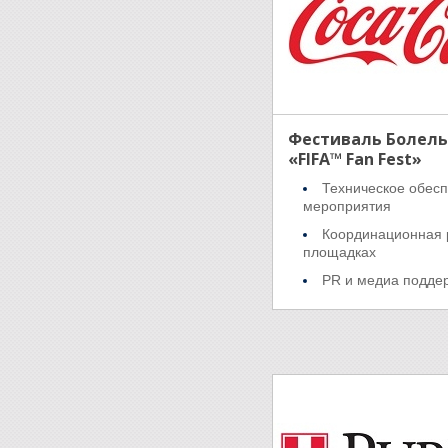
Фестиваль Болел
«FIFA™ Fan Fest»
Техническое обес
мероприятия
Координационная 
площадках
PR и медиа подде