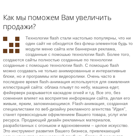
Как мы поможем Вам увеличить
продажи?
Технологии flash стали настолько популярны, что ни
один сайт не обходится без флеш-элементов будь то
модули меню сайта или баннерная реклама,
созданные с помошью технологии flash. Более того,
создаются сайты полностью созданные по технологии
созданные с помощью технологии flash. С помощью flash
можно создавать не только анимированные и интерактивные
блоки, но и программы или видеоролики. Очень часто в
последнее время flash-анимация используется для оживления
иллюстраций сайта: облака плывут по небу, машина едет,
фейерверк разрывается каскадом огней и т.д. Все это, без
сомнения влияет на восприятие информации сайта, делая его
живым, ярким, запоминающимся. Flash-анимация, созданная
специалистами по веб-дизайну рекламного агентства "Идея",
станет превосходным офрмлением Вашего товара, услуг или
ресурса. Продающий дизайн рекламных материалов,
разработанных с огоньком и вдохновением – целое искусство.
Это инструмент развития Вашего бизнеса, привлекающий